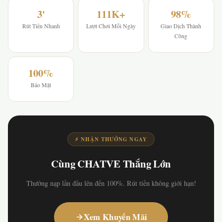
3'
111K+
98%
Rút Tiền Nhanh
Lượt Chơi Mỗi Ngày
Giao Dịch Thành
Công
100%
Bảo Mật
⚡ NHẬN THƯỞNG NGAY
Cùng CHATVE Thắng Lớn
Thưởng nạp lần đầu lên đến 100%. Rút tiền không giới hạn!
Xem Khuyến Mãi