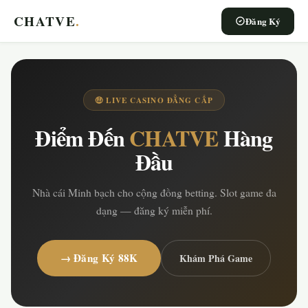
CHATVE
.
Đăng Ký
🤑 LIVE CASINO ĐẲNG CẤP
Điểm Đến
CHATVE
Hàng
Đầu
Nhà cái Minh bạch cho cộng đồng betting. Slot game đa
dạng — đăng ký miễn phí.
→ Đăng Ký 88K
Khám Phá Game