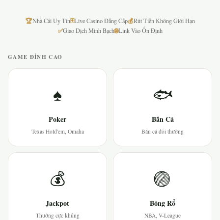
🏆
🃏
💰
Nhà Cái Uy Tín
Live Casino Đẳng Cấp
Rút Tiền Không Giới Hạn
✅
🌐
Giao Dịch Minh Bạch
Link Vào Ổn Định
GAME ĐỈNH CAO
♠
🐟
Poker
Bắn Cá
Texas Hold'em, Omaha
Bắn cá đổi thưởng
💰
🏐
Jackpot
Bóng Rổ
Thưởng cực khủng
NBA, V-League