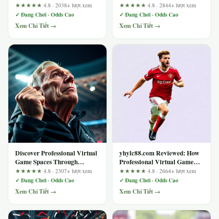
go99.com.bz: What a UX
and viwase.vn: A UX Review
★★★★★
4.8 · 2038+ lượt xem
★★★★★
4.8 · 2844+ lượt xem
Audit Really Finds
of Speed, Transparency, and
✓ Đang Chơi · Odds Cao
✓ Đang Chơi · Odds Cao
Friction
Xem Chi Tiết →
Xem Chi Tiết →
Discover Professional Virtual
yhylc88.com Reviewed: How
Game Spaces Through
Professional Virtual Game
qs88best.com: A Measured
Spaces Stand Up to a Full User
★★★★★
4.8 · 2307+ lượt xem
★★★★★
4.8 · 2664+ lượt xem
Review
Journey
✓ Đang Chơi · Odds Cao
✓ Đang Chơi · Odds Cao
Xem Chi Tiết →
Xem Chi Tiết →