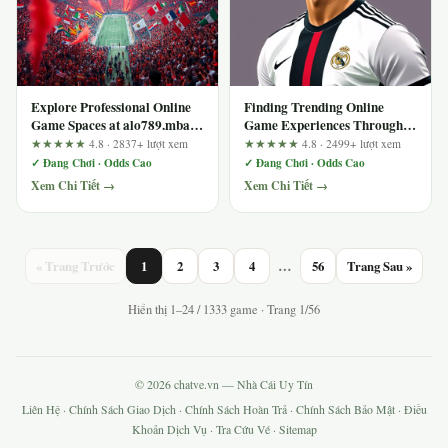
Explore Professional Online
Finding Trending Online
Game Spaces at alo789.mba:
Game Experiences Through
A Long-Time Player's Honest
w88.trading: A Touchpoint-
★★★★★
4.8 · 2837+ lượt xem
★★★★★
4.8 · 2499+ lượt xem
Look
by-Touchpoint Review
✓ Đang Chơi · Odds Cao
✓ Đang Chơi · Odds Cao
Xem Chi Tiết →
Xem Chi Tiết →
…
« Trang Trước
1
2
3
4
56
Trang Sau »
Hiển thị 1–24 / 1333 game · Trang 1/56
© 2026 chatve.vn — Nhà Cái Uy Tín
Liên Hệ
·
Chính Sách Giao Dịch
·
Chính Sách Hoàn Trả
·
Chính Sách Bảo Mật
·
Điều
Khoản Dịch Vụ
·
Tra Cứu Vé
·
Sitemap