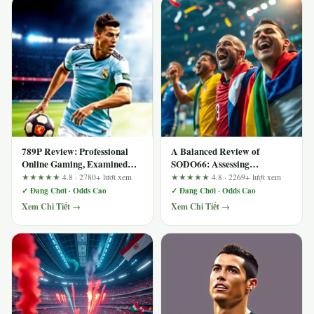
789P Review: Professional
A Balanced Review of
Online Gaming, Examined
SODO66: Assessing
through a Risk Management
Professional Gaming
★★★★★
4.8 · 2780+ lượt xem
★★★★★
4.8 · 2269+ lượt xem
Lens
Standards on sodo66.boo
✓ Đang Chơi · Odds Cao
✓ Đang Chơi · Odds Cao
Xem Chi Tiết →
Xem Chi Tiết →