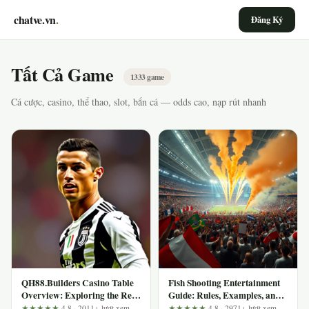
chatve.vn
.
Đăng Ký
Tất Cả Game
1333 game
Cá cược, casino, thể thao, slot, bắn cá — odds cao, nạp rút nhanh
QH88.Builders Casino Table
Fish Shooting Entertainment
Overview: Exploring the Real
Guide: Rules, Examples, and a
Range of Table Game Styles
Practical Checklist
★★★★★
4.8 · 2011+ lượt xem
★★★★★
4.8 · 2971+ lượt xem