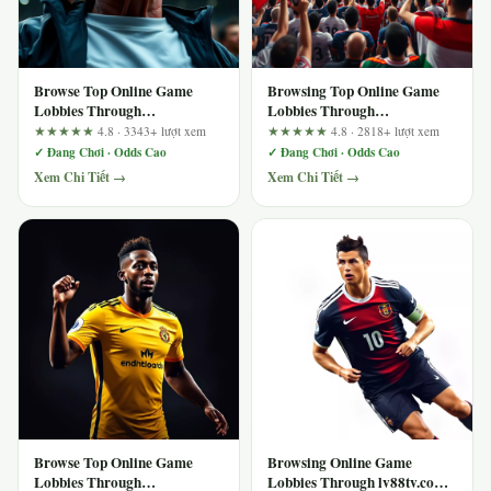
Browse Top Online Game
Browsing Top Online Game
Lobbies Through
Lobbies Through
uu88pai.com: A UX Expert's
dn8809.com: A Risk-First
★★★★★
4.8 · 3343+ lượt xem
★★★★★
4.8 · 2818+ lượt xem
Review of the Player Path
Review of DN88
✓ Đang Chơi · Odds Cao
✓ Đang Chơi · Odds Cao
Xem Chi Tiết →
Xem Chi Tiết →
Browse Top Online Game
Browsing Online Game
Lobbies Through
Lobbies Through lv88tv.com