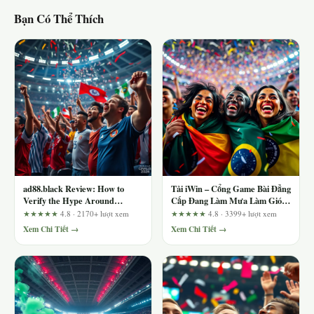
Bạn Có Thể Thích
ad88.black Review: How to
Tải iWin – Cổng Game Bài Đẳng
Verify the Hype Around
Cấp Đang Làm Mưa Làm Gió
Trending Casino Games
Trên Thị Trường
★★★★★
4.8 · 2170+ lượt xem
★★★★★
4.8 · 3399+ lượt xem
Xem Chi Tiết →
Xem Chi Tiết →