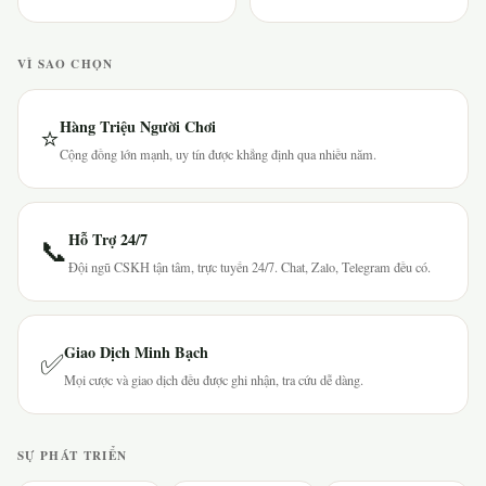
VÌ SAO CHỌN
Hàng Triệu Người Chơi
⭐
Cộng đồng lớn mạnh, uy tín được khẳng định qua nhiều năm.
Hỗ Trợ 24/7
📞
Đội ngũ CSKH tận tâm, trực tuyến 24/7. Chat, Zalo, Telegram đều có.
Giao Dịch Minh Bạch
✅
Mọi cược và giao dịch đều được ghi nhận, tra cứu dễ dàng.
SỰ PHÁT TRIỂN