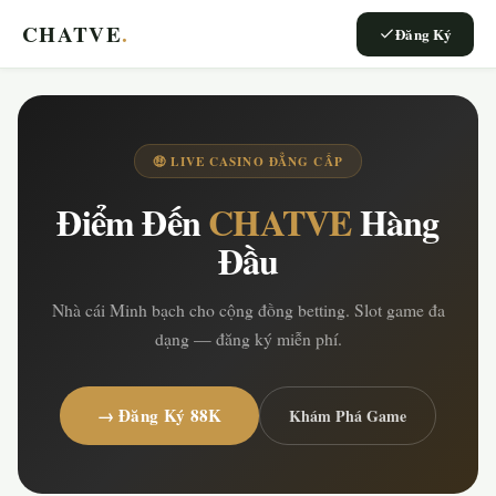
CHATVE
.
Đăng Ký
🤑 LIVE CASINO ĐẲNG CẤP
Điểm Đến
CHATVE
Hàng
Đầu
Nhà cái Minh bạch cho cộng đồng betting. Slot game đa
dạng — đăng ký miễn phí.
→ Đăng Ký 88K
Khám Phá Game