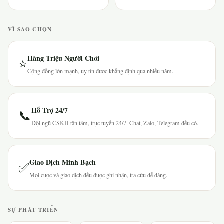
VÌ SAO CHỌN
Hàng Triệu Người Chơi
⭐
Cộng đồng lớn mạnh, uy tín được khẳng định qua nhiều năm.
Hỗ Trợ 24/7
📞
Đội ngũ CSKH tận tâm, trực tuyến 24/7. Chat, Zalo, Telegram đều có.
Giao Dịch Minh Bạch
✅
Mọi cược và giao dịch đều được ghi nhận, tra cứu dễ dàng.
SỰ PHÁT TRIỂN