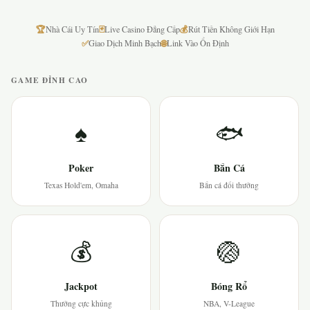
🏆
🃏
💰
Nhà Cái Uy Tín
Live Casino Đẳng Cấp
Rút Tiền Không Giới Hạn
✅
🌐
Giao Dịch Minh Bạch
Link Vào Ổn Định
GAME ĐỈNH CAO
♠
🐟
Poker
Bắn Cá
Texas Hold'em, Omaha
Bắn cá đổi thưởng
💰
🏐
Jackpot
Bóng Rổ
Thưởng cực khủng
NBA, V-League