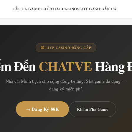
TẤT CẢ GAME
THỂ THAO
CASINO
SLOT GAME
BẮN CÁ
🤑 LIVE CASINO ĐẲNG CẤP
ểm Đến
CHATVE
Hàng 
Nhà cái Minh bạch cho cộng đồng betting. Slot game đa dạng —
đăng ký miễn phí.
→ Đăng Ký 88K
Khám Phá Game