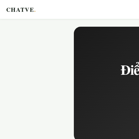
CHATVE
.
Đi