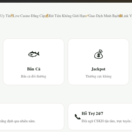
🃏
💰
✅
🌐
 Uy Tín
Live Casino Đẳng Cấp
Rút Tiền Không Giới Hạn
Giao Dịch Minh Bạch
Link V
🐟
💰
Bắn Cá
Jackpot
Bắn cá đổi thưởng
Thưởng cực khủng
Hỗ Trợ 24/7
📞
hẳng định qua nhiều năm.
Đội ngũ CSKH tận tâm, trực tuyến 2