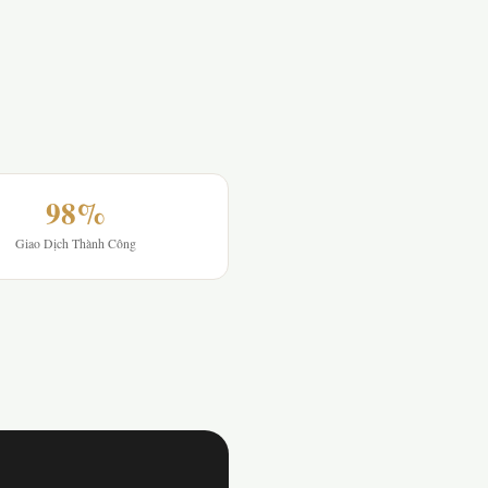
98%
Giao Dịch Thành Công