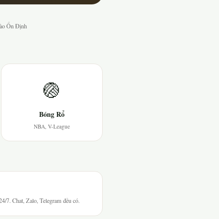
ào Ổn Định
🏐
Bóng Rổ
NBA, V-League
4/7. Chat, Zalo, Telegram đều có.