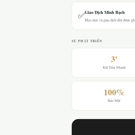
Giao Dịch Minh Bạch
✅
Mọi cược và giao dịch đều được ghi
SỰ PHÁT TRIỂN
3'
Rút Tiền Nhanh
100%
Bảo Mật