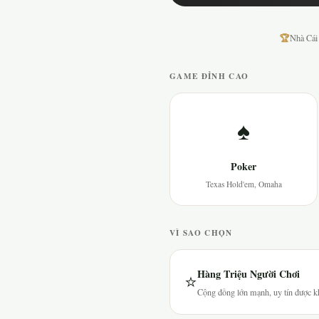
🏆
Nhà Cái
GAME ĐỈNH CAO
♠
Poker
Texas Hold'em, Omaha
VÌ SAO CHỌN
Hàng Triệu Người Chơi
⭐
Cộng đồng lớn mạnh, uy tín được k