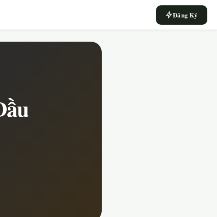
Đăng Ký
Đầu