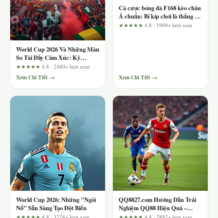
Cá cược bóng đá F168 kèo châu
Á chuẩn: Bí kíp chơi là thắng từ
cao thủ
★★★★★
4.8 · 1909+ lượt xem
World Cup 2026 Và Những Màn
So Tài Đầy Cảm Xúc: Kỷ
Nguyên Mới Của Bóng Đá Thế
★★★★★
4.8 · 2480+ lượt xem
Giới
Xem Chi Tiết →
Xem Chi Tiết →
World Cup 2026: Những "Ngòi
QQ8827.com Hướng Dẫn Trải
Nổ" Sẵn Sàng Tạo Đột Biến
Nghiệm QQ88 Hiệu Quả –
Đánh Giá Từ Dân Chơi Thực
★★★★★
4.8 · 3224+ lượt xem
★★★★★
4.8 · 2892+ lượt xem