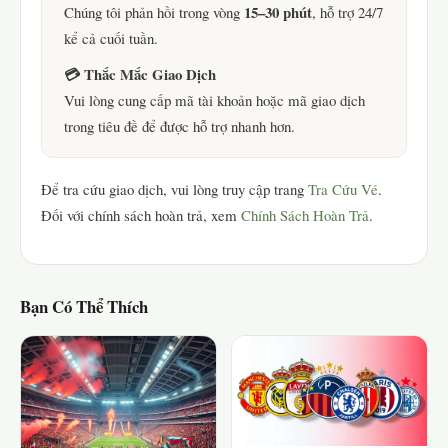
15–30 phút
Chúng tôi phản hồi trong vòng
, hỗ trợ 24/7
kể cả cuối tuần.
💳 Thắc Mắc Giao Dịch
Vui lòng cung cấp mã tài khoản hoặc mã giao dịch
trong tiêu đề để được hỗ trợ nhanh hơn.
Để tra cứu giao dịch, vui lòng truy cập trang
Tra Cứu Vé
.
Đối với chính sách hoàn trả, xem
Chính Sách Hoàn Trả
.
Bạn Có Thể Thích