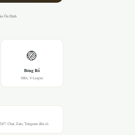
ào Ổn Định
🏐
Bóng Rổ
NBA, V-League
4/7. Chat, Zalo, Telegram đều có.