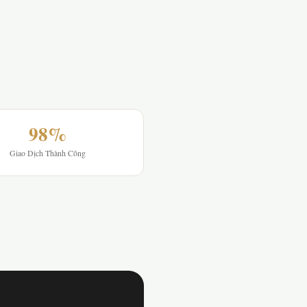
98%
Giao Dịch Thành Công