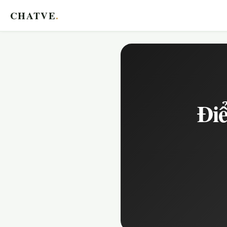
CHATVE
.
Đi