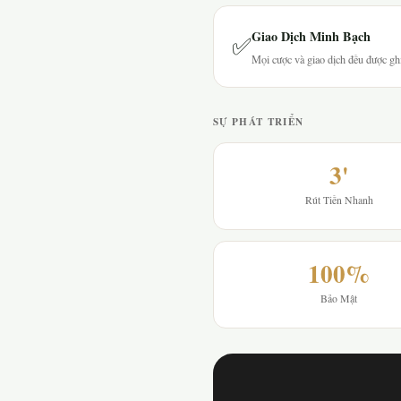
Giao Dịch Minh Bạch
✅
Mọi cược và giao dịch đều được ghi
SỰ PHÁT TRIỂN
3'
Rút Tiền Nhanh
100%
Bảo Mật