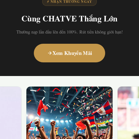
⚡ NHẬN THƯỞNG NGAY
Cùng CHATVE Thắng Lớn
Thưởng nạp lần đầu lên đến 100%. Rút tiền không giới hạn!
Xem Khuyến Mãi