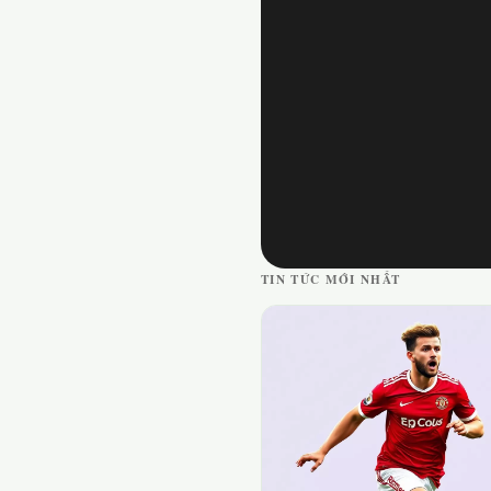
TIN TỨC MỚI NHẤT