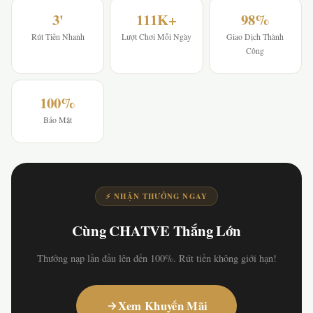
3'
111K+
98%
Rút Tiền Nhanh
Lượt Chơi Mỗi Ngày
Giao Dịch Thành
Công
100%
Bảo Mật
⚡ NHẬN THƯỞNG NGAY
Cùng CHATVE Thắng Lớn
Thưởng nạp lần đầu lên đến 100%. Rút tiền không giới hạn!
Xem Khuyến Mãi