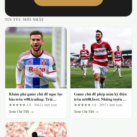
TIN TỨC MỚI NHẤT
Khám phá game chủ đề ngọc lục
Game chủ đề phép màu kỳ diệu
bảo trên w88.trading: Trải
trên mb88.best: Những tuyên bố
nghiệm từ góc nhìn người dùng
quảng cáo cần được xác minh
★★★★★
4.8 · 3062+ lượt xem
★★★★★
4.8 · 2697+ lượt xem
Xem Chi Tiết →
Xem Chi Tiết →