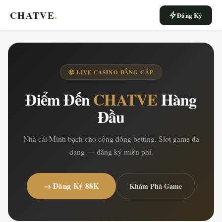
CHATVE
.
Đăng Ký
🤑 LIVE CASINO ĐẲNG CẤP
Điểm Đến
CHATVE
Hàng
Đầu
Nhà cái Minh bạch cho cộng đồng betting. Slot game đa
dạng — đăng ký miễn phí.
→ Đăng Ký 88K
Khám Phá Game