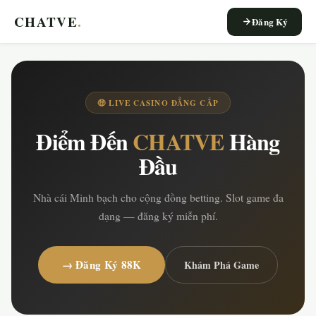
CHATVE
.
Đăng Ký
🤑 LIVE CASINO ĐẲNG CẤP
Điểm Đến
CHATVE
Hàng
Đầu
Nhà cái Minh bạch cho cộng đồng betting. Slot game đa
dạng — đăng ký miễn phí.
→ Đăng Ký 88K
Khám Phá Game