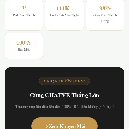
3'
111K+
98%
Rút Tiền Nhanh
Lượt Chơi Mỗi Ngày
Giao Dịch Thành
Công
100%
Bảo Mật
⚡ NHẬN THƯỞNG NGAY
Cùng CHATVE Thắng Lớn
Thưởng nạp lần đầu lên đến 100%. Rút tiền không giới hạn!
Xem Khuyến Mãi