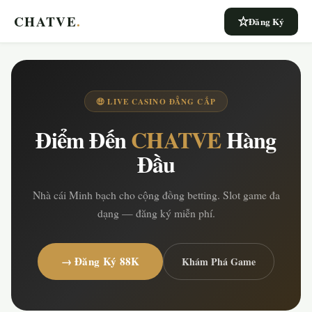
CHATVE
.
Đăng Ký
🤑 LIVE CASINO ĐẲNG CẤP
Điểm Đến
CHATVE
Hàng
Đầu
Nhà cái Minh bạch cho cộng đồng betting. Slot game đa
dạng — đăng ký miễn phí.
→ Đăng Ký 88K
Khám Phá Game