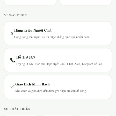
VÌ SAO CHỌN
Hàng Triệu Người Chơi
⭐
Cộng đồng lớn mạnh, uy tín được khẳng định qua nhiều năm.
Hỗ Trợ 24/7
📞
Đội ngũ CSKH tận tâm, trực tuyến 24/7. Chat, Zalo, Telegram đều có.
Giao Dịch Minh Bạch
✅
Mọi cược và giao dịch đều được ghi nhận, tra cứu dễ dàng.
SỰ PHÁT TRIỂN