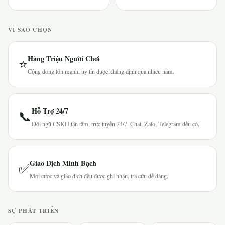
VÌ SAO CHỌN
Hàng Triệu Người Chơi
⭐
Cộng đồng lớn mạnh, uy tín được khẳng định qua nhiều năm.
Hỗ Trợ 24/7
📞
Đội ngũ CSKH tận tâm, trực tuyến 24/7. Chat, Zalo, Telegram đều có.
Giao Dịch Minh Bạch
✅
Mọi cược và giao dịch đều được ghi nhận, tra cứu dễ dàng.
SỰ PHÁT TRIỂN