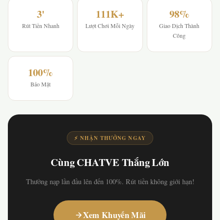
3'
111K+
98%
Rút Tiền Nhanh
Lượt Chơi Mỗi Ngày
Giao Dịch Thành
Công
100%
Bảo Mật
⚡ NHẬN THƯỞNG NGAY
Cùng CHATVE Thắng Lớn
Thưởng nạp lần đầu lên đến 100%. Rút tiền không giới hạn!
Xem Khuyến Mãi