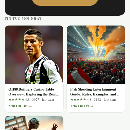
TIN TỨC MỚI NHẤT
QH88.Builders Casino Table
Fish Shooting Entertainment
Overview: Exploring the Real
Guide: Rules, Examples, and a
Range of Table Game Styles
Practical Checklist
★★★★★
4.8 · 3027+ lượt xem
★★★★★
4.8 · 3162+ lượt xem
Xem Chi Tiết →
Xem Chi Tiết →