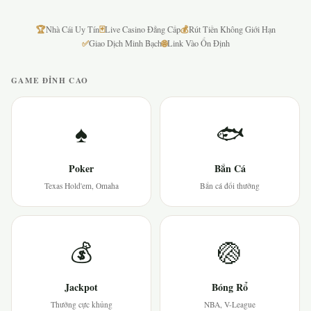
🏆
🃏
💰
Nhà Cái Uy Tín
Live Casino Đẳng Cấp
Rút Tiền Không Giới Hạn
✅
🌐
Giao Dịch Minh Bạch
Link Vào Ổn Định
GAME ĐỈNH CAO
♠
🐟
Poker
Bắn Cá
Texas Hold'em, Omaha
Bắn cá đổi thưởng
💰
🏐
Jackpot
Bóng Rổ
Thưởng cực khủng
NBA, V-League