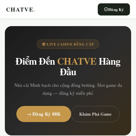
CHATVE
.
Đăng Ký
🤑 LIVE CASINO ĐẲNG CẤP
Điểm Đến
CHATVE
Hàng
Đầu
Nhà cái Minh bạch cho cộng đồng betting. Slot game đa
dạng — đăng ký miễn phí.
→ Đăng Ký 88K
Khám Phá Game