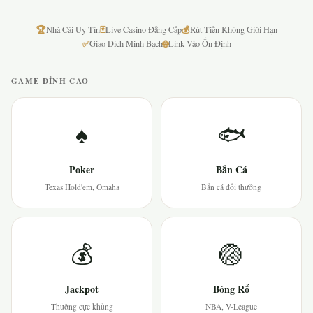
🏆
🃏
💰
Nhà Cái Uy Tín
Live Casino Đẳng Cấp
Rút Tiền Không Giới Hạn
✅
🌐
Giao Dịch Minh Bạch
Link Vào Ổn Định
GAME ĐỈNH CAO
♠
🐟
Poker
Bắn Cá
Texas Hold'em, Omaha
Bắn cá đổi thưởng
💰
🏐
Jackpot
Bóng Rổ
Thưởng cực khủng
NBA, V-League