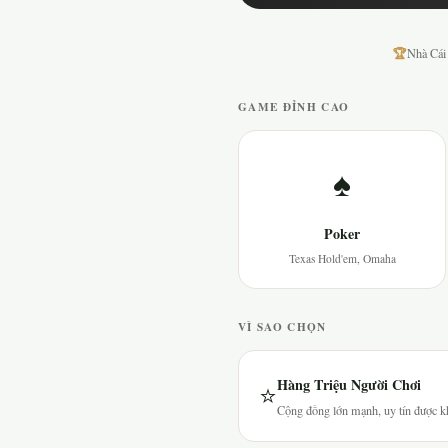
🏆
Nhà Cái
GAME ĐỈNH CAO
♠
Poker
Texas Hold'em, Omaha
VÌ SAO CHỌN
Hàng Triệu Người Chơi
⭐
Cộng đồng lớn mạnh, uy tín được k