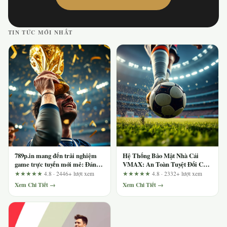
TIN TỨC MỚI NHẤT
789p.in mang đến trải nghiệm
Hệ Thống Bảo Mật Nhà Cái
game trực tuyến mới mẻ: Đánh
VMAX: An Toàn Tuyệt Đối Cho
giá theo từng điểm chạm
Khách Hàng?
★★★★★
4.8 · 2446+ lượt xem
★★★★★
4.8 · 2332+ lượt xem
Xem Chi Tiết →
Xem Chi Tiết →