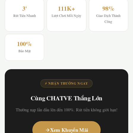
3'
111K+
98%
Rút Tiền Nhanh
Lượt Chơi Mỗi Ngày
Giao Dịch Thành
Công
100%
Bảo Mật
⚡ NHẬN THƯỞNG NGAY
Cùng CHATVE Thắng Lớn
Thưởng nạp lần đầu lên đến 100%. Rút tiền không giới hạn!
Xem Khuyến Mãi