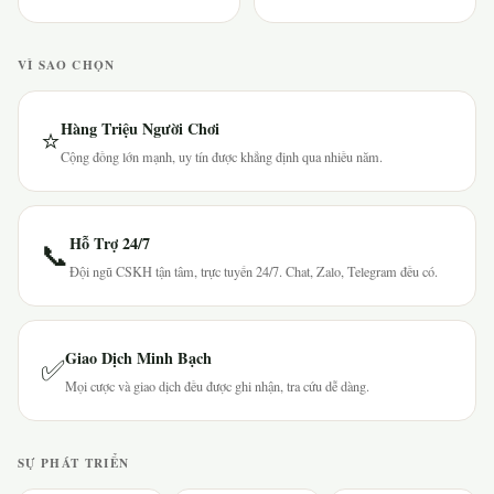
VÌ SAO CHỌN
Hàng Triệu Người Chơi
⭐
Cộng đồng lớn mạnh, uy tín được khẳng định qua nhiều năm.
Hỗ Trợ 24/7
📞
Đội ngũ CSKH tận tâm, trực tuyến 24/7. Chat, Zalo, Telegram đều có.
Giao Dịch Minh Bạch
✅
Mọi cược và giao dịch đều được ghi nhận, tra cứu dễ dàng.
SỰ PHÁT TRIỂN