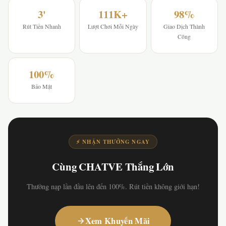
3'
111K+
98%
Rút Tiền Nhanh
Lượt Chơi Mỗi Ngày
Giao Dịch Thành
Công
100%
Bảo Mật
⚡ NHẬN THƯỞNG NGAY
Cùng CHATVE Thắng Lớn
Thưởng nạp lần đầu lên đến 100%. Rút tiền không giới hạn!
Xem Khuyến Mãi