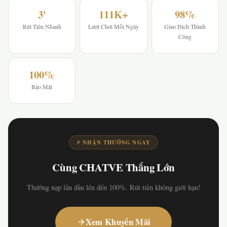
3'
111K+
98%
Rút Tiền Nhanh
Lượt Chơi Mỗi Ngày
Giao Dịch Thành
Công
100%
Bảo Mật
⚡ NHẬN THƯỞNG NGAY
Cùng CHATVE Thắng Lớn
Thưởng nạp lần đầu lên đến 100%. Rút tiền không giới hạn!
Xem Khuyến Mãi