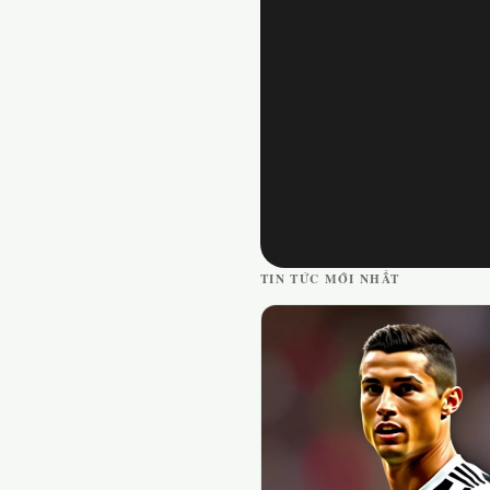
TIN TỨC MỚI NHẤT