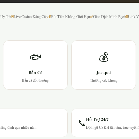
🃏
💰
✅
🌐
 Uy Tín
Live Casino Đẳng Cấp
Rút Tiền Không Giới Hạn
Giao Dịch Minh Bạch
Link V
🐟
💰
Bắn Cá
Jackpot
Bắn cá đổi thưởng
Thưởng cực khủng
Hỗ Trợ 24/7
📞
hẳng định qua nhiều năm.
Đội ngũ CSKH tận tâm, trực tuyến 2