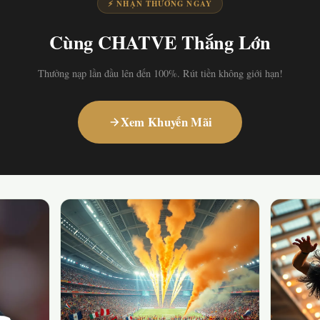
⚡ NHẬN THƯỞNG NGAY
Cùng CHATVE Thắng Lớn
Thưởng nạp lần đầu lên đến 100%. Rút tiền không giới hạn!
Xem Khuyến Mãi