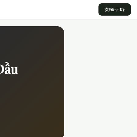
Đăng Ký
Đầu