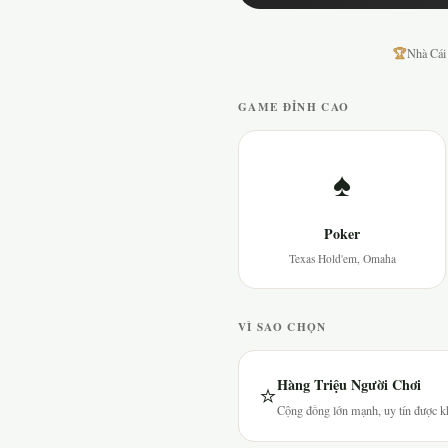
🏆
Nhà Cái
GAME ĐỈNH CAO
♠
Poker
Texas Hold'em, Omaha
VÌ SAO CHỌN
Hàng Triệu Người Chơi
⭐
Cộng đồng lớn mạnh, uy tín được k