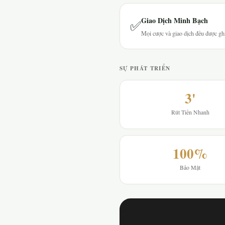
Giao Dịch Minh Bạch
✅
Mọi cược và giao dịch đều được ghi
SỰ PHÁT TRIỂN
3'
Rút Tiền Nhanh
100%
Bảo Mật