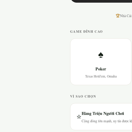
🏆
Nhà Cái
GAME ĐỈNH CAO
♠
Poker
Texas Hold'em, Omaha
VÌ SAO CHỌN
Hàng Triệu Người Chơi
⭐
Cộng đồng lớn mạnh, uy tín được k