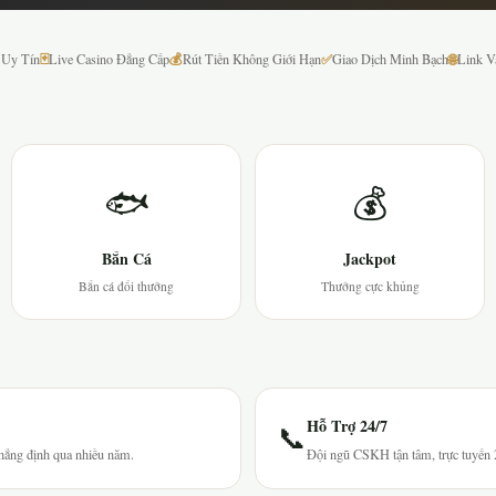
🃏
💰
✅
🌐
 Uy Tín
Live Casino Đẳng Cấp
Rút Tiền Không Giới Hạn
Giao Dịch Minh Bạch
Link V
🐟
💰
Bắn Cá
Jackpot
Bắn cá đổi thưởng
Thưởng cực khủng
Hỗ Trợ 24/7
📞
hẳng định qua nhiều năm.
Đội ngũ CSKH tận tâm, trực tuyến 2