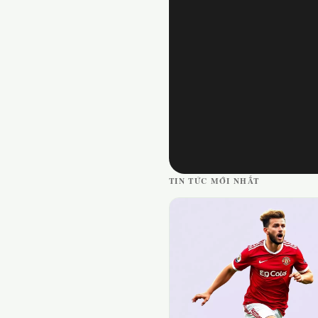
TIN TỨC MỚI NHẤT