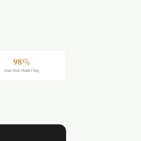
98%
Giao Dịch Thành Công