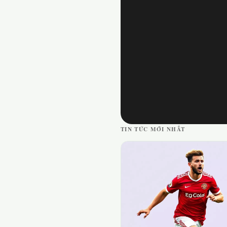
TIN TỨC MỚI NHẤT