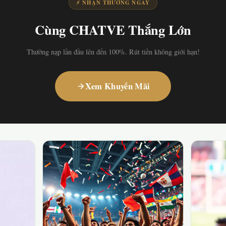
⚡ NHẬN THƯỞNG NGAY
Cùng CHATVE Thắng Lớn
Thưởng nạp lần đầu lên đến 100%. Rút tiền không giới hạn!
Xem Khuyến Mãi