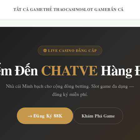
TẤT CẢ GAME
THỂ THAO
CASINO
SLOT GAME
BẮN CÁ
🤑 LIVE CASINO ĐẲNG CẤP
ểm Đến
CHATVE
Hàng 
Nhà cái Minh bạch cho cộng đồng betting. Slot game đa dạng —
đăng ký miễn phí.
→ Đăng Ký 88K
Khám Phá Game