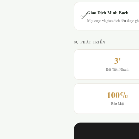
Giao Dịch Minh Bạch
✅
Mọi cược và giao dịch đều được ghi
SỰ PHÁT TRIỂN
3'
Rút Tiền Nhanh
100%
Bảo Mật