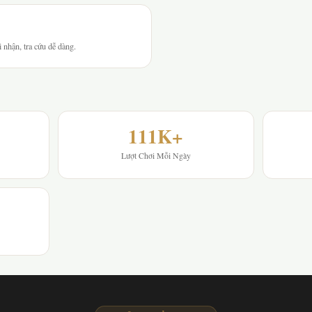
 nhận, tra cứu dễ dàng.
111K+
Lượt Chơi Mỗi Ngày