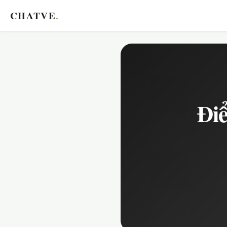
CHATVE
.
Đi