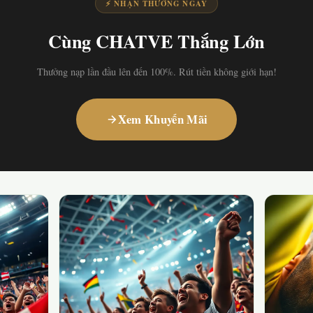
⚡ NHẬN THƯỞNG NGAY
Cùng CHATVE Thắng Lớn
Thưởng nạp lần đầu lên đến 100%. Rút tiền không giới hạn!
Xem Khuyến Mãi