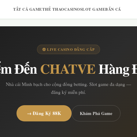
TẤT CẢ GAME
THỂ THAO
CASINO
SLOT GAME
BẮN CÁ
🤑 LIVE CASINO ĐẲNG CẤP
ểm Đến
CHATVE
Hàng 
Nhà cái Minh bạch cho cộng đồng betting. Slot game đa dạng —
đăng ký miễn phí.
→ Đăng Ký 88K
Khám Phá Game