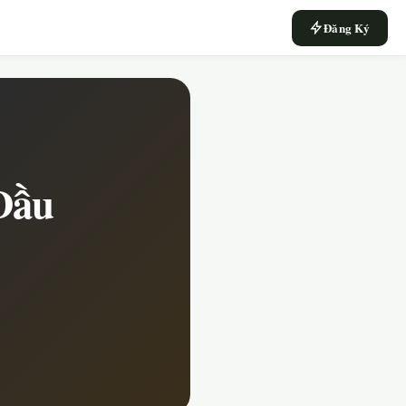
Đăng Ký
Đầu