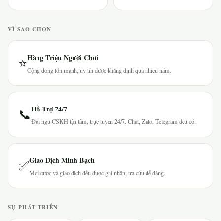
VÌ SAO CHỌN
Hàng Triệu Người Chơi
⭐
Cộng đồng lớn mạnh, uy tín được khẳng định qua nhiều năm.
Hỗ Trợ 24/7
📞
Đội ngũ CSKH tận tâm, trực tuyến 24/7. Chat, Zalo, Telegram đều có.
Giao Dịch Minh Bạch
✅
Mọi cược và giao dịch đều được ghi nhận, tra cứu dễ dàng.
SỰ PHÁT TRIỂN