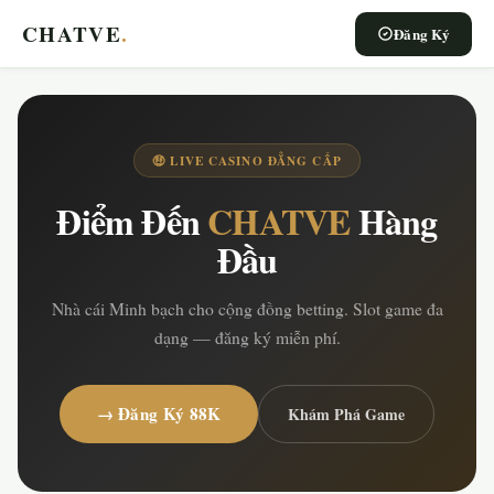
CHATVE
.
Đăng Ký
🤑 LIVE CASINO ĐẲNG CẤP
Điểm Đến
CHATVE
Hàng
Đầu
Nhà cái Minh bạch cho cộng đồng betting. Slot game đa
dạng — đăng ký miễn phí.
→ Đăng Ký 88K
Khám Phá Game