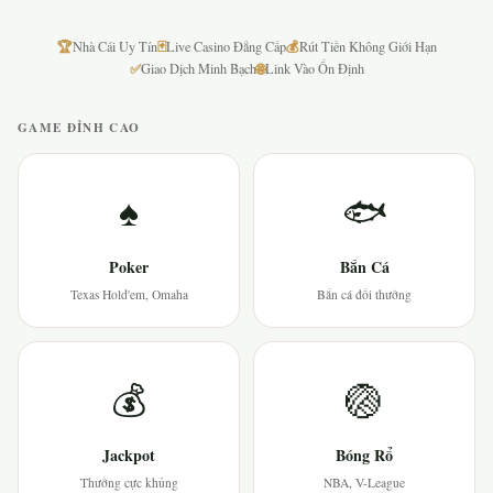
🏆
🃏
💰
Nhà Cái Uy Tín
Live Casino Đẳng Cấp
Rút Tiền Không Giới Hạn
✅
🌐
Giao Dịch Minh Bạch
Link Vào Ổn Định
GAME ĐỈNH CAO
♠
🐟
Poker
Bắn Cá
Texas Hold'em, Omaha
Bắn cá đổi thưởng
💰
🏐
Jackpot
Bóng Rổ
Thưởng cực khủng
NBA, V-League