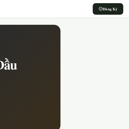
Đăng Ký
Đầu