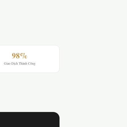
98%
Giao Dịch Thành Công