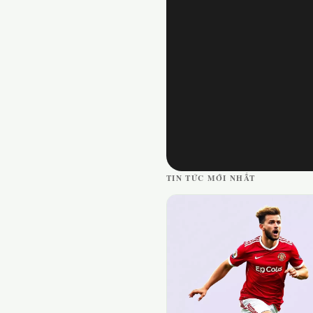
TIN TỨC MỚI NHẤT