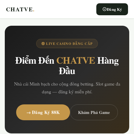
CHATVE
.
Đăng Ký
🤑 LIVE CASINO ĐẲNG CẤP
Điểm Đến
CHATVE
Hàng
Đầu
Nhà cái Minh bạch cho cộng đồng betting. Slot game đa
dạng — đăng ký miễn phí.
→ Đăng Ký 88K
Khám Phá Game