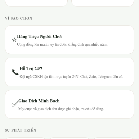
VÌ SAO CHỌN
Hàng Triệu Người Chơi
⭐
Cộng đồng lớn mạnh, uy tín được khẳng định qua nhiều năm.
Hỗ Trợ 24/7
📞
Đội ngũ CSKH tận tâm, trực tuyến 24/7. Chat, Zalo, Telegram đều có.
Giao Dịch Minh Bạch
✅
Mọi cược và giao dịch đều được ghi nhận, tra cứu dễ dàng.
SỰ PHÁT TRIỂN