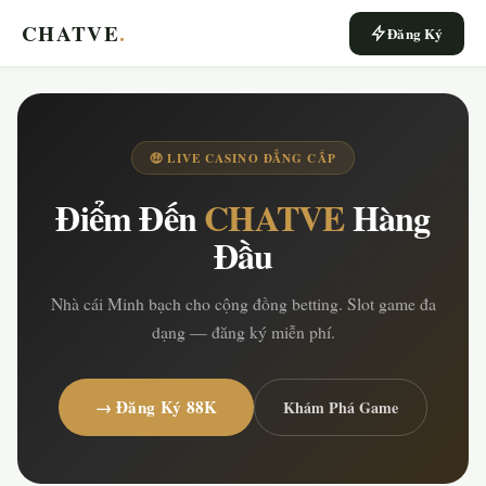
CHATVE
.
Đăng Ký
🤑 LIVE CASINO ĐẲNG CẤP
Điểm Đến
CHATVE
Hàng
Đầu
Nhà cái Minh bạch cho cộng đồng betting. Slot game đa
dạng — đăng ký miễn phí.
→ Đăng Ký 88K
Khám Phá Game