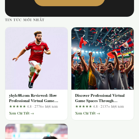
TIN TỨC MỚI NHẤT
yhylc88.com Reviewed: How
Discover Professional Virtual
Professional Virtual Game
Game Spaces Through
Spaces Stand Up to a Full User
go99sv.com: A Long-Time
★★★★★
4.8 · 2776+ lượt xem
★★★★★
4.8 · 2137+ lượt xem
Journey
User's Observations
Xem Chi Tiết →
Xem Chi Tiết →