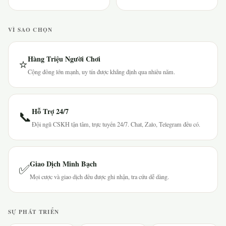
VÌ SAO CHỌN
Hàng Triệu Người Chơi
⭐
Cộng đồng lớn mạnh, uy tín được khẳng định qua nhiều năm.
Hỗ Trợ 24/7
📞
Đội ngũ CSKH tận tâm, trực tuyến 24/7. Chat, Zalo, Telegram đều có.
Giao Dịch Minh Bạch
✅
Mọi cược và giao dịch đều được ghi nhận, tra cứu dễ dàng.
SỰ PHÁT TRIỂN