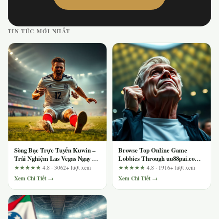
TIN TỨC MỚI NHẤT
Sòng Bạc Trực Tuyến Kuwin –
Browse Top Online Game
Trải Nghiệm Las Vegas Ngay Tại
Lobbies Through uu88pai.com:
Nhà: Đánh Giá Theo Từng Điểm
A UX Expert's Review of the
★★★★★
4.8 · 3062+ lượt xem
★★★★★
4.8 · 1916+ lượt xem
Chạm
Player Path
Xem Chi Tiết →
Xem Chi Tiết →