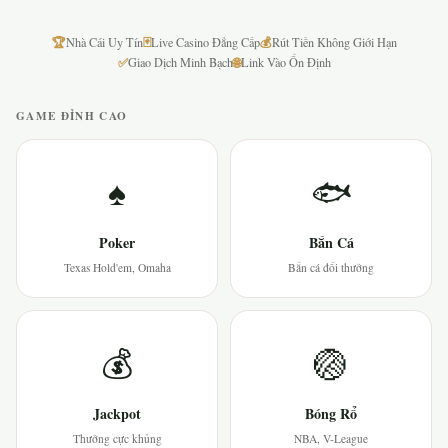
🏆
🃏
💰
Nhà Cái Uy Tín
Live Casino Đẳng Cấp
Rút Tiền Không Giới Hạn
✅
🌐
Giao Dịch Minh Bạch
Link Vào Ổn Định
GAME ĐỈNH CAO
♠
🐟
Poker
Bắn Cá
Texas Hold'em, Omaha
Bắn cá đổi thưởng
💰
🏐
Jackpot
Bóng Rổ
Thưởng cực khủng
NBA, V-League