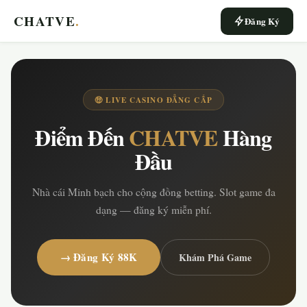
CHATVE
.
Đăng Ký
🤑 LIVE CASINO ĐẲNG CẤP
Điểm Đến
CHATVE
Hàng
Đầu
Nhà cái Minh bạch cho cộng đồng betting. Slot game đa
dạng — đăng ký miễn phí.
→ Đăng Ký 88K
Khám Phá Game