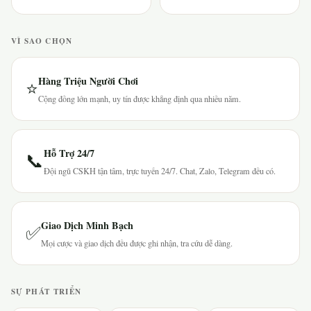
VÌ SAO CHỌN
Hàng Triệu Người Chơi
⭐
Cộng đồng lớn mạnh, uy tín được khẳng định qua nhiều năm.
Hỗ Trợ 24/7
📞
Đội ngũ CSKH tận tâm, trực tuyến 24/7. Chat, Zalo, Telegram đều có.
Giao Dịch Minh Bạch
✅
Mọi cược và giao dịch đều được ghi nhận, tra cứu dễ dàng.
SỰ PHÁT TRIỂN