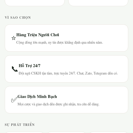
VÌ SAO CHỌN
Hàng Triệu Người Chơi
⭐
Cộng đồng lớn mạnh, uy tín được khẳng định qua nhiều năm.
Hỗ Trợ 24/7
📞
Đội ngũ CSKH tận tâm, trực tuyến 24/7. Chat, Zalo, Telegram đều có.
Giao Dịch Minh Bạch
✅
Mọi cược và giao dịch đều được ghi nhận, tra cứu dễ dàng.
SỰ PHÁT TRIỂN