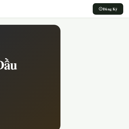
Đăng Ký
Đầu