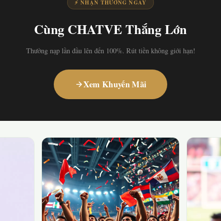
⚡ NHẬN THƯỞNG NGAY
Cùng CHATVE Thắng Lớn
Thưởng nạp lần đầu lên đến 100%. Rút tiền không giới hạn!
Xem Khuyến Mãi