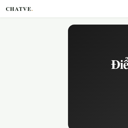
CHATVE
.
Đi