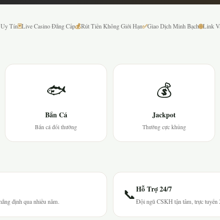
🃏
💰
✅
🌐
 Uy Tín
Live Casino Đẳng Cấp
Rút Tiền Không Giới Hạn
Giao Dịch Minh Bạch
Link V
🐟
💰
Bắn Cá
Jackpot
Bắn cá đổi thưởng
Thưởng cực khủng
Hỗ Trợ 24/7
📞
hẳng định qua nhiều năm.
Đội ngũ CSKH tận tâm, trực tuyến 2