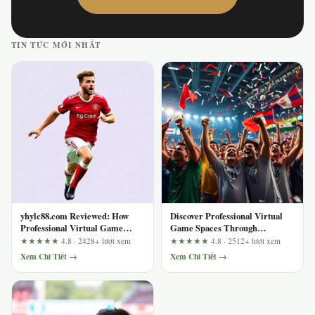
TIN TỨC MỚI NHẤT
yhylc88.com Reviewed: How
Discover Professional Virtual
Professional Virtual Game
Game Spaces Through
Spaces Stand Up to a Full User
go99sv.com: A Long-Time
★★★★★
4.8 · 2428+ lượt xem
★★★★★
4.8 · 2512+ lượt xem
Journey
User's Observations
Xem Chi Tiết →
Xem Chi Tiết →