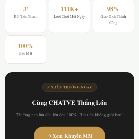
3'
111K+
98%
Rút Tiền Nhanh
Lượt Chơi Mỗi Ngày
Giao Dịch Thành
Công
100%
Bảo Mật
⚡ NHẬN THƯỞNG NGAY
Cùng CHATVE Thắng Lớn
Thưởng nạp lần đầu lên đến 100%. Rút tiền không giới hạn!
Xem Khuyến Mãi