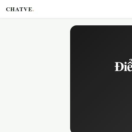
CHATVE
.
Đi