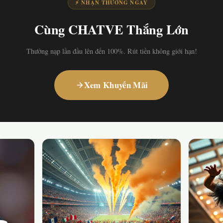
⚡ NHẬN THƯỞNG NGAY
Cùng CHATVE Thắng Lớn
Thưởng nạp lần đầu lên đến 100%. Rút tiền không giới hạn!
Xem Khuyến Mãi