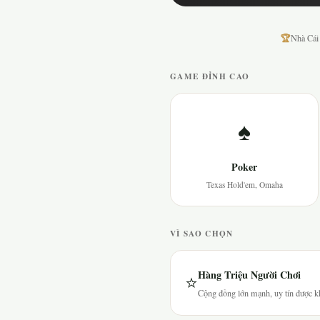
🏆
Nhà Cái
GAME ĐỈNH CAO
♠
Poker
Texas Hold'em, Omaha
VÌ SAO CHỌN
Hàng Triệu Người Chơi
⭐
Cộng đồng lớn mạnh, uy tín được k