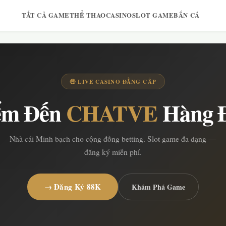
TẤT CẢ GAME
THỂ THAO
CASINO
SLOT GAME
BẮN CÁ
🤑 LIVE CASINO ĐẲNG CẤP
ểm Đến
CHATVE
Hàng 
Nhà cái Minh bạch cho cộng đồng betting. Slot game đa dạng —
đăng ký miễn phí.
→ Đăng Ký 88K
Khám Phá Game