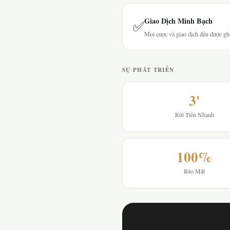
Giao Dịch Minh Bạch
✅
Mọi cược và giao dịch đều được ghi
SỰ PHÁT TRIỂN
3'
Rút Tiền Nhanh
100%
Bảo Mật