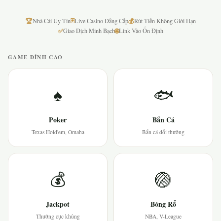
🏆
🃏
💰
Nhà Cái Uy Tín
Live Casino Đẳng Cấp
Rút Tiền Không Giới Hạn
✅
🌐
Giao Dịch Minh Bạch
Link Vào Ổn Định
GAME ĐỈNH CAO
♠
🐟
Poker
Bắn Cá
Texas Hold'em, Omaha
Bắn cá đổi thưởng
💰
🏐
Jackpot
Bóng Rổ
Thưởng cực khủng
NBA, V-League