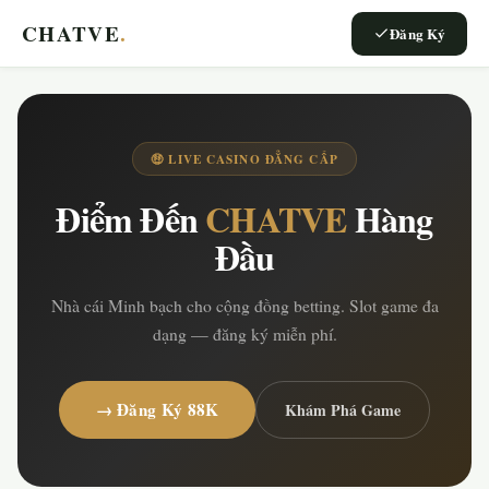
CHATVE
.
Đăng Ký
🤑 LIVE CASINO ĐẲNG CẤP
Điểm Đến
CHATVE
Hàng
Đầu
Nhà cái Minh bạch cho cộng đồng betting. Slot game đa
dạng — đăng ký miễn phí.
→ Đăng Ký 88K
Khám Phá Game