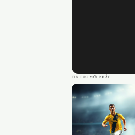
TIN TỨC MỚI NHẤT