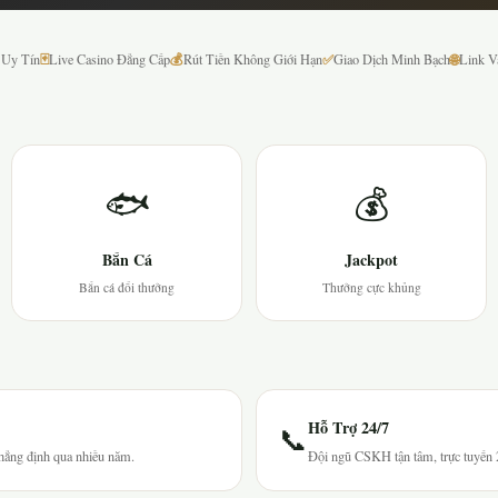
🃏
💰
✅
🌐
 Uy Tín
Live Casino Đẳng Cấp
Rút Tiền Không Giới Hạn
Giao Dịch Minh Bạch
Link V
🐟
💰
Bắn Cá
Jackpot
Bắn cá đổi thưởng
Thưởng cực khủng
Hỗ Trợ 24/7
📞
hẳng định qua nhiều năm.
Đội ngũ CSKH tận tâm, trực tuyến 2