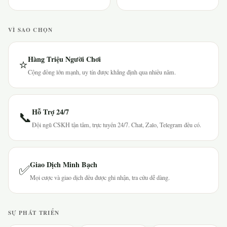
VÌ SAO CHỌN
Hàng Triệu Người Chơi
⭐
Cộng đồng lớn mạnh, uy tín được khẳng định qua nhiều năm.
Hỗ Trợ 24/7
📞
Đội ngũ CSKH tận tâm, trực tuyến 24/7. Chat, Zalo, Telegram đều có.
Giao Dịch Minh Bạch
✅
Mọi cược và giao dịch đều được ghi nhận, tra cứu dễ dàng.
SỰ PHÁT TRIỂN