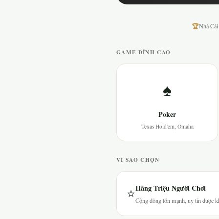
🏆
Nhà Cái
GAME ĐỈNH CAO
♠
Poker
Texas Hold'em, Omaha
VÌ SAO CHỌN
Hàng Triệu Người Chơi
⭐
Cộng đồng lớn mạnh, uy tín được k