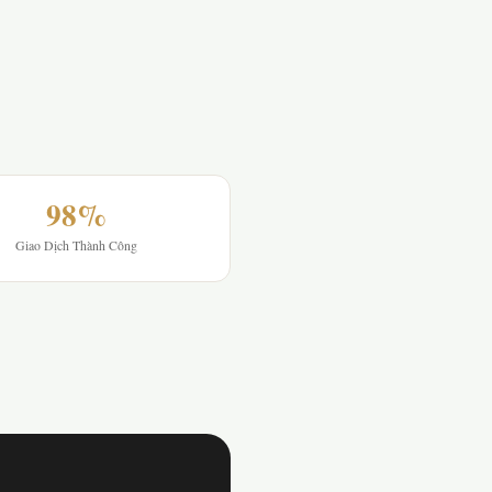
98%
Giao Dịch Thành Công