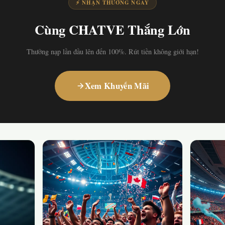
⚡ NHẬN THƯỞNG NGAY
Cùng CHATVE Thắng Lớn
Thưởng nạp lần đầu lên đến 100%. Rút tiền không giới hạn!
Xem Khuyến Mãi