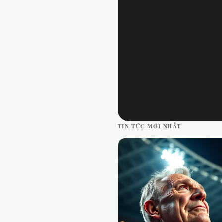
TIN TỨC MỚI NHẤT