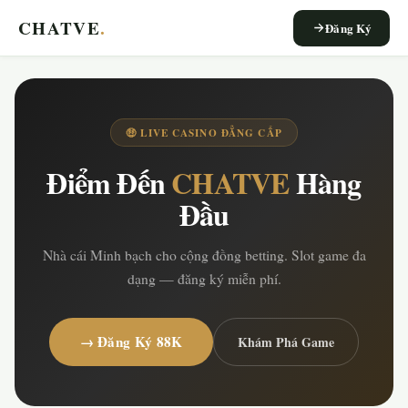
CHATVE
.
Đăng Ký
🤑 LIVE CASINO ĐẲNG CẤP
Điểm Đến
CHATVE
Hàng
Đầu
Nhà cái Minh bạch cho cộng đồng betting. Slot game đa
dạng — đăng ký miễn phí.
→ Đăng Ký 88K
Khám Phá Game