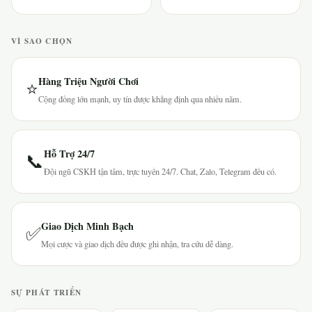
VÌ SAO CHỌN
Hàng Triệu Người Chơi
⭐
Cộng đồng lớn mạnh, uy tín được khẳng định qua nhiều năm.
Hỗ Trợ 24/7
📞
Đội ngũ CSKH tận tâm, trực tuyến 24/7. Chat, Zalo, Telegram đều có.
Giao Dịch Minh Bạch
✅
Mọi cược và giao dịch đều được ghi nhận, tra cứu dễ dàng.
SỰ PHÁT TRIỂN