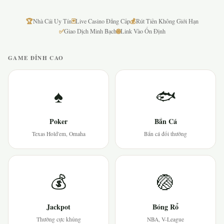
🏆
🃏
💰
Nhà Cái Uy Tín
Live Casino Đẳng Cấp
Rút Tiền Không Giới Hạn
✅
🌐
Giao Dịch Minh Bạch
Link Vào Ổn Định
GAME ĐỈNH CAO
♠
🐟
Poker
Bắn Cá
Texas Hold'em, Omaha
Bắn cá đổi thưởng
💰
🏐
Jackpot
Bóng Rổ
Thưởng cực khủng
NBA, V-League