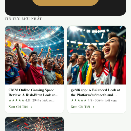
TIN TỨC MỚI NHẤT
CM88 Online Gaming Space
gk888.app: A Balanced Look at
Review: A Risk-First Look at
the Platform’s Smooth and
Who Fits and Who Should Walk
Modern Gaming Space
★★★★★
4.8 · 2944+ lượt xem
★★★★★
4.8 · 3064+ lượt xem
Away
Xem Chi Tiết →
Xem Chi Tiết →