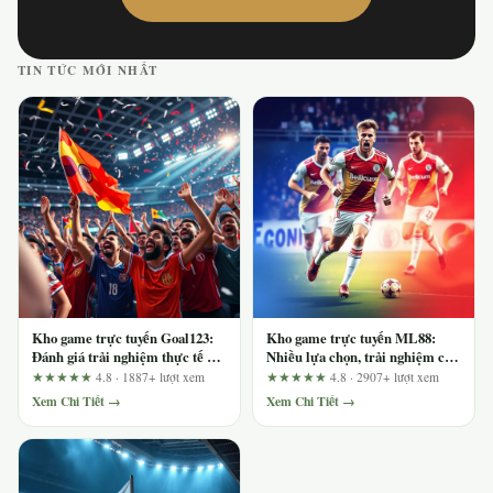
TIN TỨC MỚI NHẤT
Kho game trực tuyến Goal123:
Kho game trực tuyến ML88:
Đánh giá trải nghiệm thực tế và
Nhiều lựa chọn, trải nghiệm cần
các tiêu chí người chơi phải tự
được kiểm chứng
★★★★★
4.8 · 1887+ lượt xem
★★★★★
4.8 · 2907+ lượt xem
xác minh
Xem Chi Tiết →
Xem Chi Tiết →