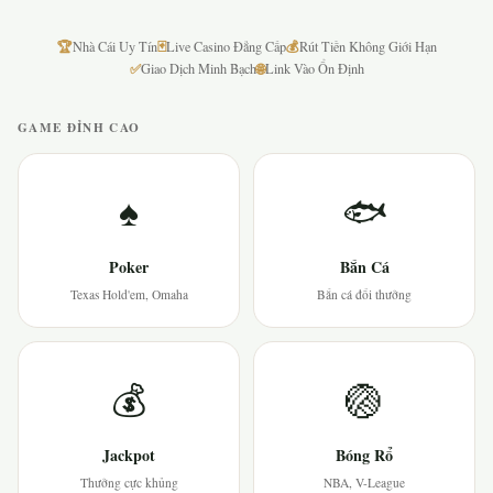
🏆
🃏
💰
Nhà Cái Uy Tín
Live Casino Đẳng Cấp
Rút Tiền Không Giới Hạn
✅
🌐
Giao Dịch Minh Bạch
Link Vào Ổn Định
GAME ĐỈNH CAO
♠
🐟
Poker
Bắn Cá
Texas Hold'em, Omaha
Bắn cá đổi thưởng
💰
🏐
Jackpot
Bóng Rổ
Thưởng cực khủng
NBA, V-League