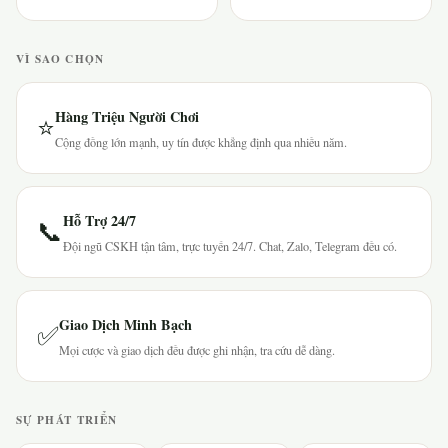
VÌ SAO CHỌN
Hàng Triệu Người Chơi
⭐
Cộng đồng lớn mạnh, uy tín được khẳng định qua nhiều năm.
Hỗ Trợ 24/7
📞
Đội ngũ CSKH tận tâm, trực tuyến 24/7. Chat, Zalo, Telegram đều có.
Giao Dịch Minh Bạch
✅
Mọi cược và giao dịch đều được ghi nhận, tra cứu dễ dàng.
SỰ PHÁT TRIỂN