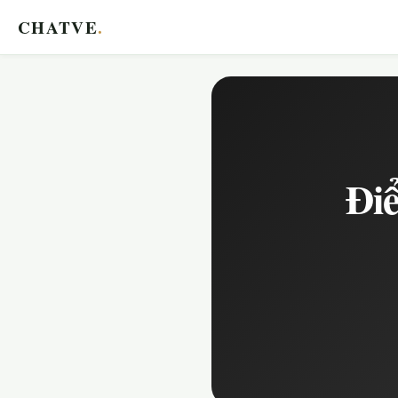
CHATVE
.
Đi