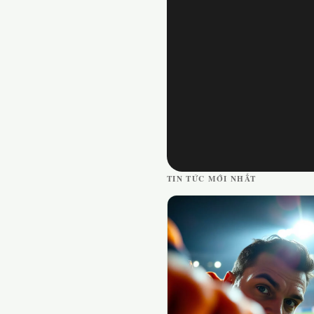
TIN TỨC MỚI NHẤT