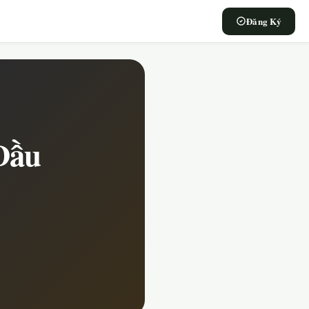
Đăng Ký
Đầu