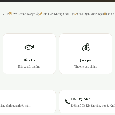
🃏
💰
✅
🌐
 Uy Tín
Live Casino Đẳng Cấp
Rút Tiền Không Giới Hạn
Giao Dịch Minh Bạch
Link V
🐟
💰
Bắn Cá
Jackpot
Bắn cá đổi thưởng
Thưởng cực khủng
Hỗ Trợ 24/7
📞
hẳng định qua nhiều năm.
Đội ngũ CSKH tận tâm, trực tuyến 2