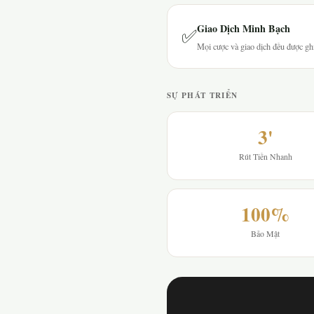
Giao Dịch Minh Bạch
✅
Mọi cược và giao dịch đều được ghi
SỰ PHÁT TRIỂN
3'
Rút Tiền Nhanh
100%
Bảo Mật