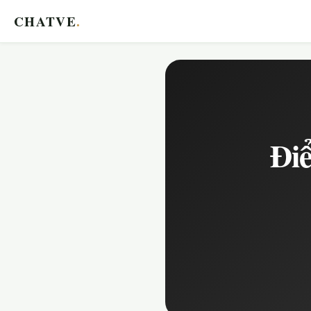
CHATVE
.
Đi