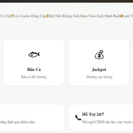
🃏
💰
✅
🌐
 Uy Tín
Live Casino Đẳng Cấp
Rút Tiền Không Giới Hạn
Giao Dịch Minh Bạch
Link V
🐟
💰
Bắn Cá
Jackpot
Bắn cá đổi thưởng
Thưởng cực khủng
Hỗ Trợ 24/7
📞
hẳng định qua nhiều năm.
Đội ngũ CSKH tận tâm, trực tuyến 2