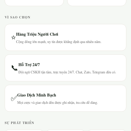
VÌ SAO CHỌN
Hàng Triệu Người Chơi
⭐
Cộng đồng lớn mạnh, uy tín được khẳng định qua nhiều năm.
Hỗ Trợ 24/7
📞
Đội ngũ CSKH tận tâm, trực tuyến 24/7. Chat, Zalo, Telegram đều có.
Giao Dịch Minh Bạch
✅
Mọi cược và giao dịch đều được ghi nhận, tra cứu dễ dàng.
SỰ PHÁT TRIỂN