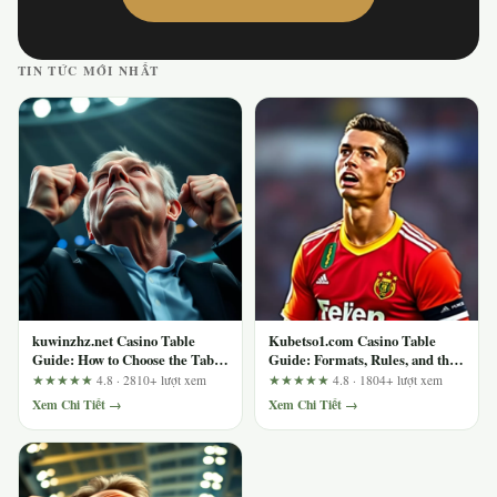
TIN TỨC MỚI NHẤT
kuwinzhz.net Casino Table
Kubetso1.com Casino Table
Guide: How to Choose the Table
Guide: Formats, Rules, and the
Format That Matches How You
Fastest Way to Start
★★★★★
4.8 · 2810+ lượt xem
★★★★★
4.8 · 1804+ lượt xem
Play
Xem Chi Tiết →
Xem Chi Tiết →