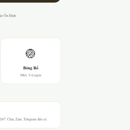
ào Ổn Định
🏐
Bóng Rổ
NBA, V-League
4/7. Chat, Zalo, Telegram đều có.