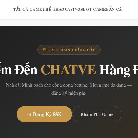
TẤT CẢ GAME
THỂ THAO
CASINO
SLOT GAME
BẮN CÁ
🤑 LIVE CASINO ĐẲNG CẤP
ểm Đến
CHATVE
Hàng 
Nhà cái Minh bạch cho cộng đồng betting. Slot game đa dạng —
đăng ký miễn phí.
→ Đăng Ký 88K
Khám Phá Game