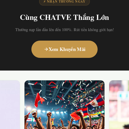
⚡ NHẬN THƯỞNG NGAY
Cùng CHATVE Thắng Lớn
Thưởng nạp lần đầu lên đến 100%. Rút tiền không giới hạn!
Xem Khuyến Mãi