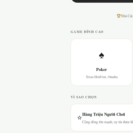
🏆
Nhà Cái
GAME ĐỈNH CAO
♠
Poker
Texas Hold'em, Omaha
VÌ SAO CHỌN
Hàng Triệu Người Chơi
⭐
Cộng đồng lớn mạnh, uy tín được k