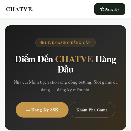
CHATVE
.
Đăng Ký
🤑 LIVE CASINO ĐẲNG CẤP
Điểm Đến
CHATVE
Hàng
Đầu
Nhà cái Minh bạch cho cộng đồng betting. Slot game đa
dạng — đăng ký miễn phí.
→ Đăng Ký 88K
Khám Phá Game