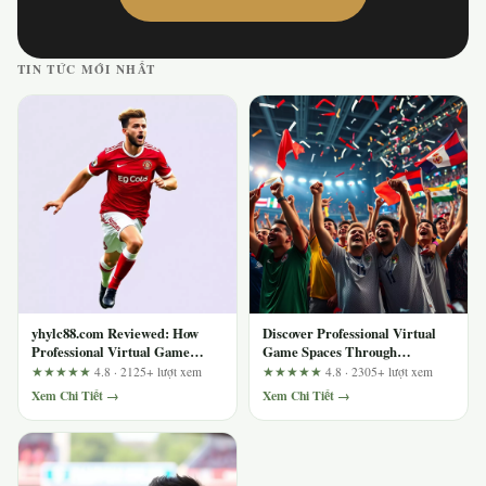
TIN TỨC MỚI NHẤT
yhylc88.com Reviewed: How
Discover Professional Virtual
Professional Virtual Game
Game Spaces Through
Spaces Stand Up to a Full User
go99sv.com: A Long-Time
★★★★★
4.8 · 2125+ lượt xem
★★★★★
4.8 · 2305+ lượt xem
Journey
User's Observations
Xem Chi Tiết →
Xem Chi Tiết →