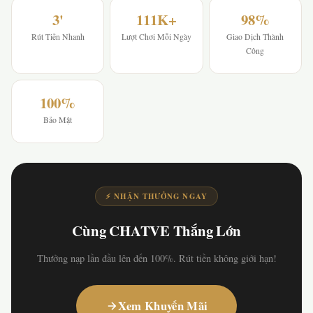
3'
111K+
98%
Rút Tiền Nhanh
Lượt Chơi Mỗi Ngày
Giao Dịch Thành
Công
100%
Bảo Mật
⚡ NHẬN THƯỞNG NGAY
Cùng CHATVE Thắng Lớn
Thưởng nạp lần đầu lên đến 100%. Rút tiền không giới hạn!
Xem Khuyến Mãi